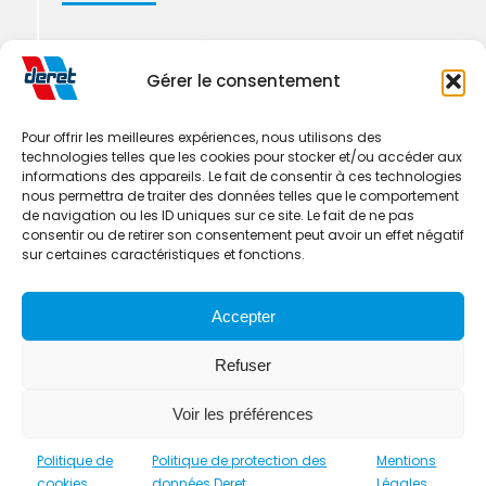
Pharmacie & santé
Gérer le consentement
Logistique Industrielle
Pour offrir les meilleures expériences, nous utilisons des
technologies telles que les cookies pour stocker et/ou accéder aux
informations des appareils. Le fait de consentir à ces technologies
nous permettra de traiter des données telles que le comportement
de navigation ou les ID uniques sur ce site. Le fait de ne pas
consentir ou de retirer son consentement peut avoir un effet négatif
sur certaines caractéristiques et fonctions.
Mentions Légales
Accepter
Politique de protection des données Deret
Refuser
Déclaration d’accessibilité
Plan du site
Voir les préférences
Politique de
Politique de protection des
Mentions
cookies
données Deret
Légales