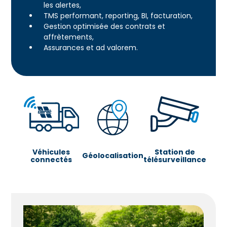
les alertes,
TMS performant, reporting, BI, facturation,
Gestion optimisée des contrats et
affrètements,
Assurances et ad valorem.
Véhicules
Station de
Géolocalisation
connectés
télésurveillance